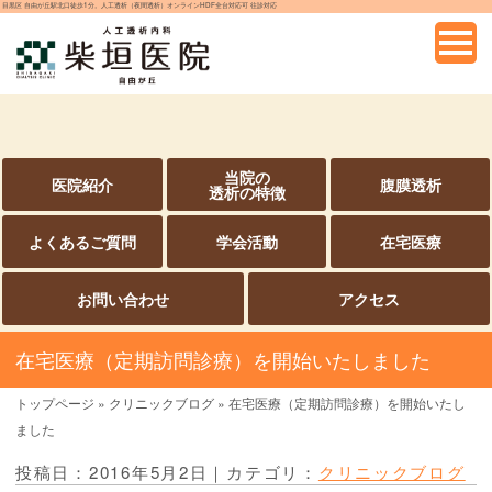
目黒区 自由が丘駅北口徒歩1分。人工透析（夜間透析）オンラインHDF全台対応可 往診対応
当院の
医院紹介
腹膜透析
透析の特徴
よくあるご質問
学会活動
在宅医療
お問い合わせ
アクセス
在宅医療（定期訪問診療）を開始いたしました
トップページ
»
クリニックブログ
»
在宅医療（定期訪問診療）を開始いたし
ました
投稿日：2016年5月2日｜カテゴリ：
クリニックブログ