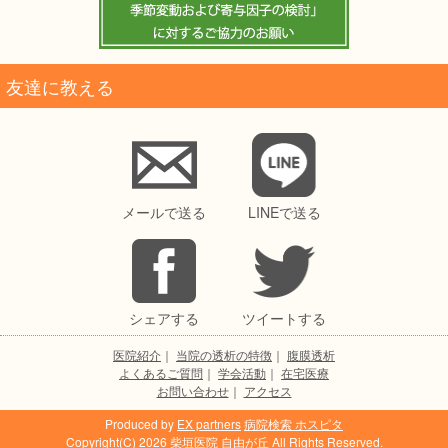
友達に教える
メールで送る
LINEで送る
シェアする
ツイートする
医院紹介
｜
当院の透析の特徴
｜
腹膜透析
よくあるご質問
｜
学会活動
｜
在宅医療
お問い合わせ
｜
アクセス
Produced by
EX partners
病院検索 ホスピタ
Copyright(C) 2026
柴垣医院 自由が丘
All Rights Reserved.