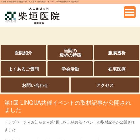
目黒区 自由が丘駅北口徒歩1分。人工透析（夜間透析）オンラインHDF全台対応可 往診対応
当院の
医院紹介
腹膜透析
透析の特徴
よくあるご質問
学会活動
在宅医療
お問い合わせ
アクセス
第1回 LINQUA共催イベントの取材記事が公開され
ました
トップページ
»
お知らせ
»
第1回 LINQUA共催イベントの取材記事が公開され
ました