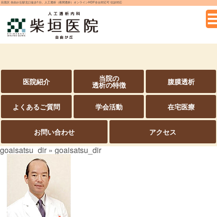
目黒区 自由が丘駅北口徒歩1分。人工透析（夜間透析）オンラインHDF全台対応可 往診対応
当院の
医院紹介
腹膜透析
透析の特徴
よくあるご質問
学会活動
在宅医療
お問い合わせ
アクセス
goaisatsu_dir
» goaisatsu_dir