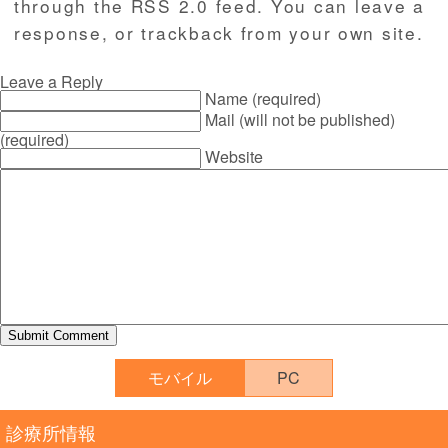
through the
RSS 2.0
feed. You can
leave a
response
, or
trackback
from your own site.
Leave a Reply
Name (required)
Mail (will not be published)
(required)
Website
モバイル
PC
診療所情報