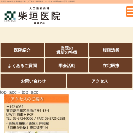
目黒区 自由が丘駅北口徒歩1分。人工透析（夜間透析）オンラインHDF全台対応可 往診対応
当院の
医院紹介
腹膜透析
透析の特徴
よくあるご質問
学会活動
在宅医療
お問い合わせ
アクセス
top_acc
» top_acc