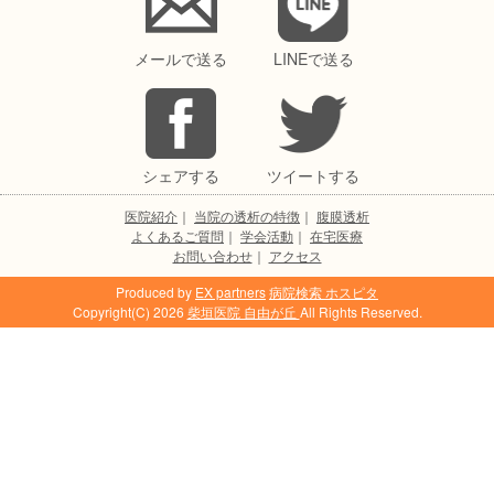
メールで送る
LINEで送る
シェアする
ツイートする
医院紹介
｜
当院の透析の特徴
｜
腹膜透析
よくあるご質問
｜
学会活動
｜
在宅医療
お問い合わせ
｜
アクセス
Produced by
EX partners
病院検索 ホスピタ
Copyright(C) 2026
柴垣医院 自由が丘
All Rights Reserved.