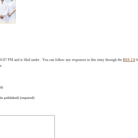
07 PM and is filed under . You can follow any responses to this entry through the
RSS 2.0
f
e.
d)
 be published) (required)