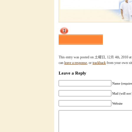
This entry was posted on 土曜日, 12月 4th, 2010 at 6:
can
leave a response
, or
trackback
from your own sit
Leave a Reply
Name (require
Mail (will not
Website