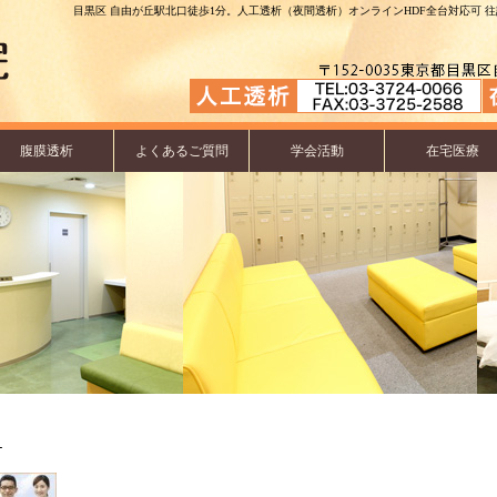
目黒区 自由が丘駅北口徒歩1分。人工透析（夜間透析）オンラインHDF全台対応可 往診
腹膜透析
よくあるご質問
学会活動
在宅医療
1